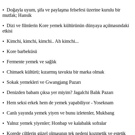
•⁠ ⁠Doğayla uyum, şifa ve paylaşma felsefesi üzerine kurulu bir
mutfak; Hansik
•⁠ ⁠Dizi ve filmlerin Kore yemek kültürünün dünyaya açılmasındaki
etkisi
•⁠ ⁠Kimchi, kimchi, kimchi.. Ah kimchi...
•⁠ ⁠Kore barbeküsü
•⁠ ⁠Fermente yemek ve sağlık
•⁠ ⁠Chimaek kültürü; kızarmış tavukta bir marka olmak
•⁠ ⁠Sokak yemekleri ve Gwangjang Pazarı
•⁠ ⁠Denizden babam çıksa yer miyim? Jagalchi Balık Pazarı
•⁠ ⁠Hem seksi erkek hem de yemek yapabiliyor - Yoseknam
•⁠ ⁠Canlı yayında yemek yiyen ve bunu izletenler, Mukbang
•⁠ ⁠Yalnız yemek yiyenler; Honbap ve kalabalık sofralar
•⁠ ⁠Korede ciltlerin güzel olmasının tek nedeni kozmetik ve estetik