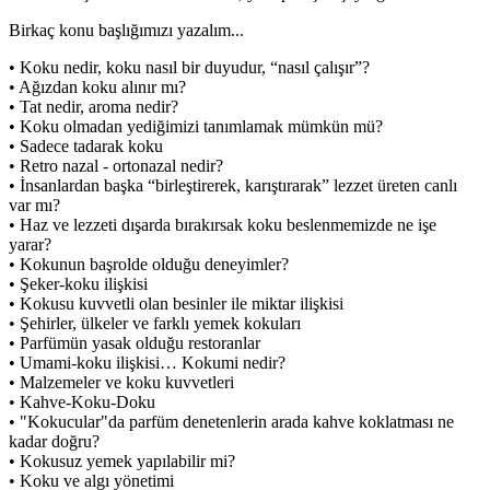
Birkaç konu başlığımızı yazalım...
• Koku nedir, koku nasıl bir duyudur, “nasıl çalışır”?
• Ağızdan koku alınır mı?
• Tat nedir, aroma nedir?
• Koku olmadan yediğimizi tanımlamak mümkün mü?
• Sadece tadarak koku
• Retro nazal - ortonazal nedir?
• İnsanlardan başka “birleştirerek, karıştırarak” lezzet üreten canlı
var mı?
• Haz ve lezzeti dışarda bırakırsak koku beslenmemizde ne işe
yarar?
• Kokunun başrolde olduğu deneyimler?
• Şeker-koku ilişkisi
• Kokusu kuvvetli olan besinler ile miktar ilişkisi
• Şehirler, ülkeler ve farklı yemek kokuları
• Parfümün yasak olduğu restoranlar
• Umami-koku ilişkisi… Kokumi nedir?
• Malzemeler ve koku kuvvetleri
• Kahve-Koku-Doku
• "Kokucular"da parfüm denetenlerin arada kahve koklatması ne
kadar doğru?
• Kokusuz yemek yapılabilir mi?
• Koku ve algı yönetimi