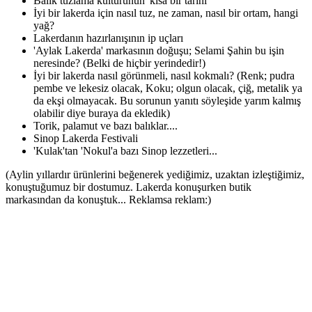
Balık tuzlama kültürünün 'kısa bir tarihi'
İyi bir lakerda için nasıl tuz, ne zaman, nasıl bir ortam, hangi
yağ?
Lakerdanın hazırlanışının ip uçları
'Aylak Lakerda' markasının doğuşu; Selami Şahin bu işin
neresinde? (Belki de hiçbir yerindedir!)
İyi bir lakerda nasıl görünmeli, nasıl kokmalı? (Renk; pudra
pembe ve lekesiz olacak, Koku; olgun olacak, çiğ, metalik ya
da ekşi olmayacak. Bu sorunun yanıtı söyleşide yarım kalmış
olabilir diye buraya da ekledik)
Torik, palamut ve bazı balıklar....
Sinop Lakerda Festivali
'Kulak'tan 'Nokul'a bazı Sinop lezzetleri...
(Aylin yıllardır ürünlerini beğenerek yediğimiz, uzaktan izleştiğimiz,
konuştuğumuz bir dostumuz. Lakerda konuşurken butik
markasından da konuştuk... Reklamsa reklam:)